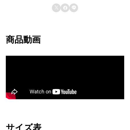
生産国を指定してのご注文は承れません。



商品動画
サイズ表