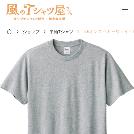




5.6オンス ヘビーウェイト
ショップ
半袖Tシャツ