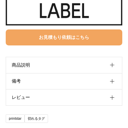
お見積もり依頼はこちら
商品説明
備考
素材：綿100％ ※杢グレー：綿80％ ポリエステル
20％ ※アッシュ：綿95％ ポリエステル5％ ※ホワ
レビュー
カラー
(001) ホワイト, (003) 杢グレー, (005) ブラック, (0
イトのみ綿糸縫製 生地の重さ：190g/㎡ 5.6oz 生地
サイズ
100, 110, 120, 130, 140, 150, 160, WM, WL, XS, S, M, 
レビュー投稿には、会員登録が必要です。
の種類：天竺 糸の太さ：17/- 生産国：ベトナム
scrollable
printstar
切れるタグ
会員登録する
※WM/WLのみ一部中国生産も混在しています。 ※