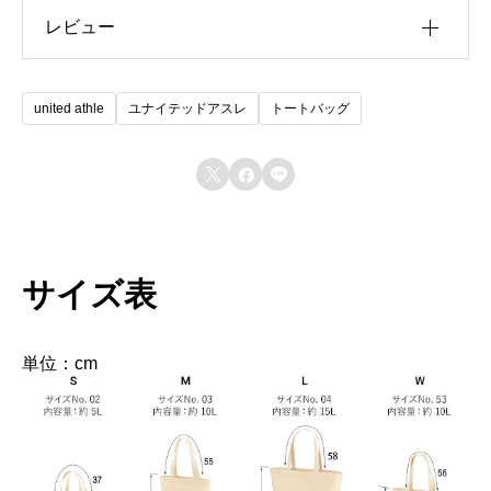
中国・インド
レビュー
カラー
9834 ブラック/ブラック＆ホワイト, 0002 ブラック, 001
サイズ
S, M, L, W
レビュー投稿には、会員登録が必要です。
素材：
scrollable
united athle
ユナイテッドアスレ
トートバッグ
会員登録する
綿 100％ キャンバス (9867・9834の持ち手のみポ
リエステル 65％、綿 35％) 生地目付



2
2
280g/m
8.3oz/yd
※019.ナチュラルは、環境に配
慮し漂白工程をなくした無漂白商品です。
サイズ表
※素材の特性や生産の過程によって、表記サイズ
単位：cm
より誤差が生じます。あらかじめご了承くださ
い。