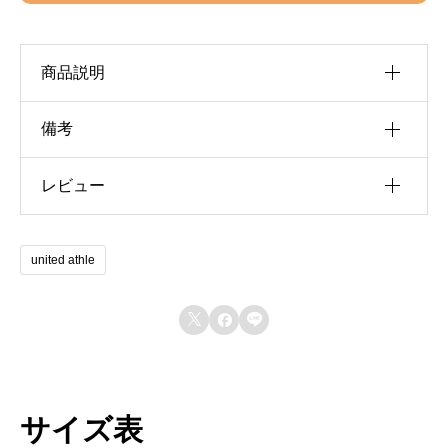
商品説明
備考
生産国：
ベトナム
レビュー
カラー
0001 ホワイト, 0002 ブラック, 0062 パープル, 006
サイズ
SS, XS, S, M, L, W, XL, XXL, XXXL, XXXXL
レビュー投稿には、会員登録が必要です。
素材：
scrollable
united athle
会員登録する
綿 60％、ポリエステル 40％ 鹿の子 ※襟はリブ仕
様・ボタンカラー 002.ブラック・086.ネイビー：



黒色 その他のカラー：乳白色
サイズ表
商品特徴：