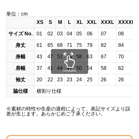
単位：cm
XS
S
M
L
XL
XXL
XXXL
XXXXL
サイズ No.
01
02
03
04
05
06
07
08
身丈
61
65
68
71
75
79
82
84
身幅
43
47
51
54
58
63
67
70
肩幅
37
41
44
47
50
54
58
62
scrollable
袖丈
20
22
23
23
24
25
26
26
脇仕様
横割り仕様
※素材の特性や生産の過程によって、表記サイズより誤
差が生じます。あらかじめご了承ください。