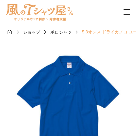




5.3オンス ドライカノコ 
ショップ
ポロシャツ