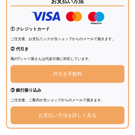
お支払い方法
2. お客様本人の同意があった場合
Cookie について
当サイトでは、お客さまにより良い
① クレジットカード
サービスを利用いただくために、Cookie を使用して
ご注文後、お支払リンクが当ショップからのメールで届きます。
おります。Cookie の使用により、サイト利用者を識
② 代引き
別し、利用状況に関するデータ収集を行っておりま
風のTシャツ屋さんは代金引換に対応しています。
す。Cookie はお客さま個人を特定するものではな
く、お客さま個人のプライバシーを侵害するものでは
代引き手数料
ありませんのでご安心ください。
③ 銀行振り込み
SSL（Secure Socket Layer）について
ご注文後、ご案内が当ショップからのメールで届きます。
当サイトではお客様の個人情報を保護するために
「SSL（Secure Socket Layer）」に対応していま
お支払い方法を詳しく見る
す。「 SSL（Secure Socket Layer）」とは、インタ
ーネット上で情報を暗号化して送受信するプロトコル