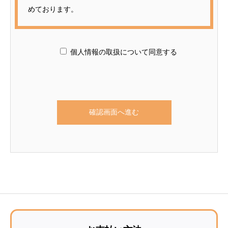
めております。
個人情報利用目的
個人情報の取扱について同意する
お客様の個人情報は、原則として、当社のサービスに
関する情報をご提供する目的や当社に対するご意見、
ご要望に関する今後の改善、及び、問い合せに関する
ご回答のために利用致します。 それ以外の目的で利
用する場合は個人情報をご提供いただく際に予め目的
を明示しておりますのでご確認下さい。
第三者への情報提供
お客様の個人情報は、以下の場合を除き第三者に開
示、提供、譲渡することは致しません。
1. 法的拘束力がある第三者機関からの開示要求がある
場合